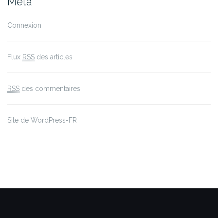
Méta
Connexion
Flux
RSS
des articles
RSS
des commentaires
Site de WordPress-FR