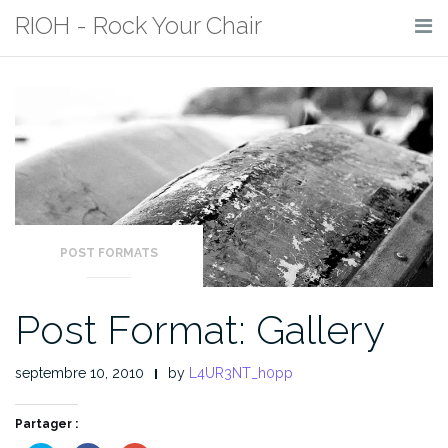
Skip
RIOH - Rock Your Chair
to
content
POST FORMATS
Post Format: Gallery
septembre 10, 2010
by
L4UR3NT_h0pp
Partager :