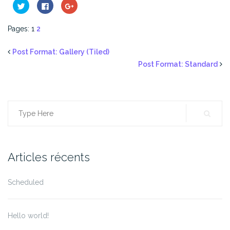
Cliquez
Cliquez
Cliquez
pour
pour
pour
partager
partager
partager
sur
sur
sur
Twitter(ouvre
Facebook(ouvre
Google+
Pages: 1
2
dans
dans
(ouvre
une
une
dans
nouvelle
nouvelle
une
Post Format: Gallery (Tiled)
fenêtre)
fenêtre)
nouvelle
fenêtre)
Post Format: Standard
Search
for:
Articles récents
Scheduled
Hello world!