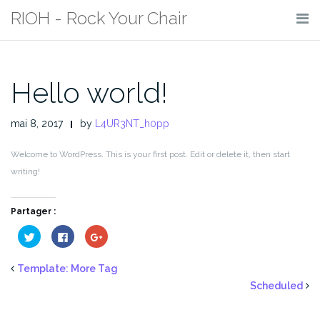
Skip
RIOH - Rock Your Chair
to
content
Hello world!
mai 8, 2017
by
L4UR3NT_h0pp
Welcome to WordPress. This is your first post. Edit or delete it, then start
writing!
Partager :
Cliquez
Cliquez
Cliquez
pour
pour
pour
partager
partager
partager
sur
sur
sur
Twitter(ouvre
Facebook(ouvre
Google+
Template: More Tag
dans
dans
(ouvre
une
une
dans
Scheduled
nouvelle
nouvelle
une
fenêtre)
fenêtre)
nouvelle
fenêtre)